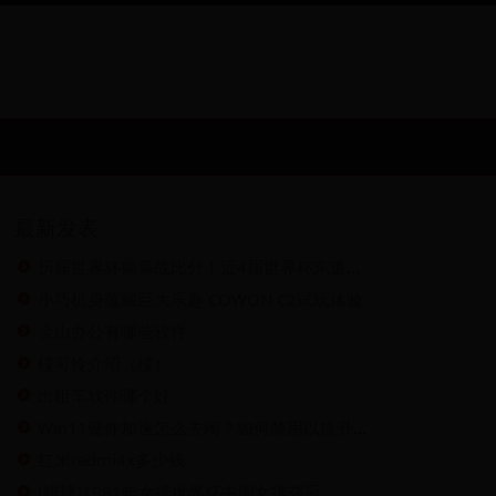
最新发表
历届世界杯揭幕战比分！近4届世界杯东道主3胜1平不败
小巧机身蕴藏巨大乐趣 COWON C2试玩体验
金山办公有哪些软件
楪可怜介绍（楪）
出租车软件哪个好
Win11硬件加速怎么关闭？如何禁用以提升性能？
红米redmi4x多少钱
[排球]1981年女排世界杯中国女排夺冠