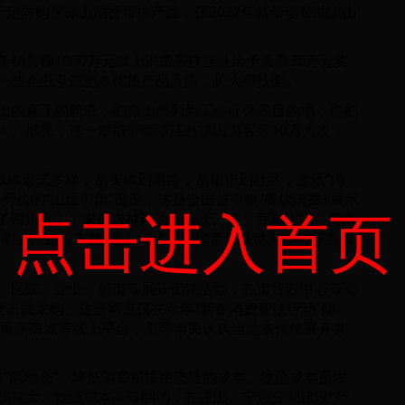
于定向购买凉山消费帮扶产品，仅2022年就带动帮助凉山
销售额1000万元以上消费帮扶企业给予最高30万元奖
一些企业引进更多优质产品入甬，扩大帮扶面。
山的直飞的航班，把凉山州列为工会疗休养目的地，也把
人。据悉，这一举措带动浙江赴凉山游客近10万人次，
载体形式多样，从实体到网络，从集市到社区，激活“消
旁边的“山丘市集”逛逛，这是全国首个集“餐饮消费+展示
点击进入首页
除了四川凉山，来自吉林延边、重庆万州、西藏比如、青海
满目，“山丘市集”还入选了全国消费帮扶助力乡村振兴典
、医院、企业、超市等展开促销活动，在市行政中心等公
便市民采购。这些网点仅在今年“新春消费帮扶行动”期
、甬派商城等线上平台，引导市民认购当地农作物展开共
甬凉“两地仓”，降低消费帮扶生态链的成本。物流成本是农
损耗大、物流成本高等制约，在凉山、宁波分别建设“产