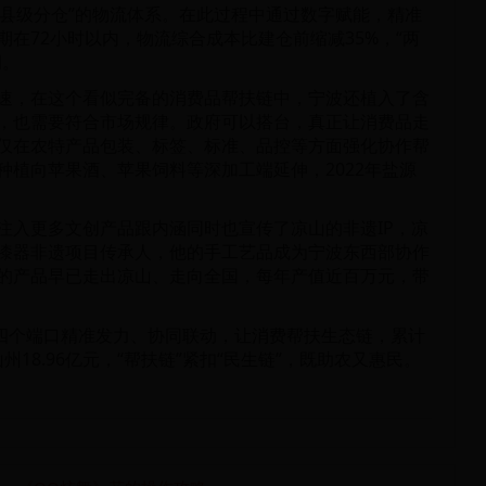
1座县级分仓”的物流体系。在此过程中通过数字赋能，精准
在72小时以内，物流综合成本比建仓前缩减35%，“两
例。
速，在这个看似完备的消费品帮扶链中，宁波还植入了含
，也需要符合市场规律。政府可以搭台，真正让消费品走
仅在农特产品包装、标签、标准、品控等方面强化协作帮
植向苹果酒、苹果饲料等深加工端延伸，2022年盐源
注入更多文创产品跟内涵同时也宣传了凉山的非遗IP，凉
漆器非遗项目传承人，他的手工艺品成为宁波东西部协作
的产品早已走出凉山、走向全国，每年产值近百万元，带
”四个端口精准发力、协同联动，让消费帮扶生态链，累计
州18.96亿元，“帮扶链”紧扣“民生链”，既助农又惠民。