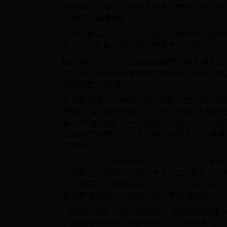
专项政策，每个工会会员每年可增加500元用
等地实现销售额6.74亿元。
当然，政策支持实实在在惠职工的同时，还对年
励，用以补贴、减免展位费等方式实施，鼓励
除了商品消费，宁波还补贴航空公司开通至凉
凉山的天高云阔和浓浓的民俗风味介绍给宁波
拉动消费2.5亿元。
市场载体这个“中间商”不可或缺，在宁波这类
费端”。在南部商务区，白领们中饭后总喜欢去
展销+民俗风情”于一体的消费帮扶综合体，
天峻等宁波对口帮扶支援地区的特色产品琳琅
型案例。
不仅如此，这些消费帮扶产品还在机关、学校
共场所设立消费帮扶馆等专卖店220多家，方
间，就实现销售额8800万元。此外，甬工惠
享消费等新模式，也吸引成为帮扶“吸睛点”。
“物流端”借鉴宁波外贸“海外仓”的做法建设
产品销售的难点，针对农特产品运输距离远、