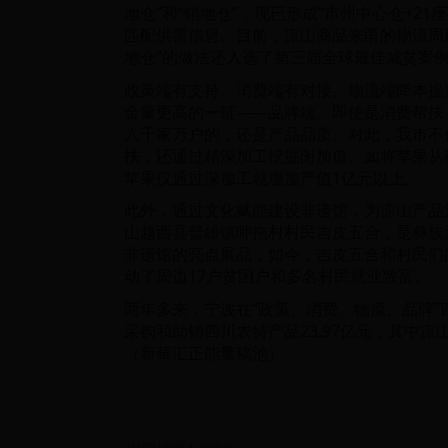
地仓”和“销地仓”，现已形成“市州中心仓+2
匹配供需信息。目前，凉山商品来甬的物流周期
地仓”的做法还入选了第三届全球最佳减贫案
政策端有支持、消费端有对接、物流端降本提
金量更高的一链——品牌端。即使是消费帮扶
入千家万户的，还是产品品质。对此，我市不
扶，还通过精深加工挖掘附加值。如将苹果从种
苹果仅通过深加工就增加产值1亿元以上。
此外，通过文化赋能建设非遗馆，为凉山产品
山越西县普雄镇呷拖村村民吉皮五合，是彝族
非遗馆的亮点展品，如今，吉皮五合和村民们
动了周边17户贫困户和多名村民就业致富。
两年多来，宁波在“政策、消费、物流、品牌
采购和助销四川农特产品23.97亿元，其中凉山
（新莓汇正能量稿池）