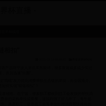
世界杯直播 -
特世界杯战绩
链相扣”
2025-05-13 06:08:07
-
男篮世界杯时间
川农产品对宁波人来说耳熟能详，很多家庭或多或少买过
波，并且迅速“出圈”。
过“四端”发力优化消费帮扶生态链的举措，向全国推介。
是如何实现“链链相扣”？
、渠道铺路。在宁波，很多职工都收到过工会发放的帮扶消
消费券的采购单位或套餐，这福利领了好几年了，每年都
帮扶、惠及职工，是市总工会等单位针对消费帮扶推出的