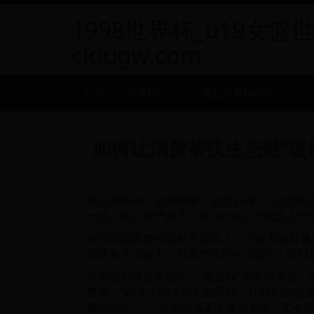
1998世界杯_u19女篮
cidugw.com
首页
世界杯冷门
男篮世界杯时间
沙
如何让消费帮扶生态链“链
凉山苦荞茶，盐源苹果，会理石榴……这些四
一些。四川农产品几乎以“点对点”方式直入宁
在日前国家发改委有关会议上，宁波市政府通
在这条生态链中，有着怎么样的“端口”？它们
在消费帮扶生态链中，“政策端”为市场夯基
费券。“前几天刚接到工会通知，让我们选定
期待着呢。”一家企业员工金女士表示。工会