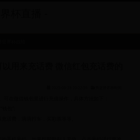
世界杯直播 -
特世界杯战绩
以用来充话费 微信红包充话费的
2025-08-28 20:22:59
-
男篮世界杯时间
。可在微信钱包里进行充值操作，具体方法如下：
钱包”;
以充话费，滴滴打车，买彩票等等。
定的手机号码。如果想帮助别人充值，点击号码进行更改