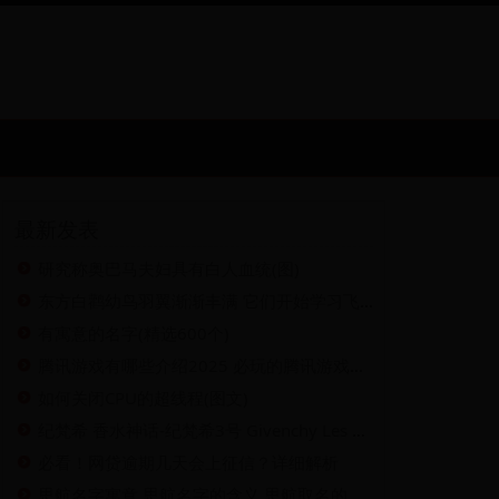
最新发表
研究称奥巴马夫妇具有白人血统(图)
东方白鹳幼鸟羽翼渐渐丰满 它们开始学习飞翔
有寓意的名字(精选600个)
腾讯游戏有哪些介绍2025 必玩的腾讯游戏汇总
如何关闭CPU的超线程(图文)
纪梵希 香水神话-纪梵希3号 Givenchy Les Parfums Mythiques - Givenchy III, 2007
必看！网贷逾期几天会上征信？详细解析
思航名字寓意,思航名字的含义,思航取名的寓意和含义是什么