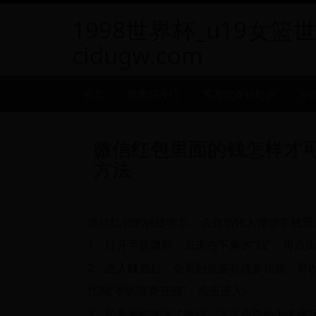
1998世界杯_u19女篮
cidugw.com
首页
世界杯冷门
男篮世界杯时间
沙
微信红包里面的钱怎样才可
方法
微信红包的钱接收后，会自动转入微信零钱里
1、打开手机微信，点击右下角的“我”，再点击“
2、进入钱包后，会看到这里有很多功能，可
找到“手机话费充值”，点击进入;
3、如果手机绑定了微信，这里会自动出来绑