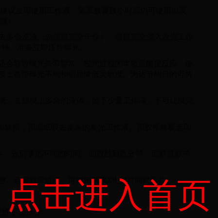
另建议立即使用工作液，室温放置数小时后仍可使用但灵
2膜）
除去多余洗液（勿使膜完全干燥）。将膜完全浸入发光工作
分钟，准备立即压片曝光。
还会导致曝光条带异常。发光过程的本质是酶促反应，使
膜上条带曝光不均和明显降低灵敏度。为达节约目的可将
水纸，去除膜上多余的液体，留下少量工作液，不可让膜完
泡和皱褶，用滤纸吸去多余的发光工作液。用胶带将覆盖印
压片，分别曝光不同的时间，如数秒到数分钟，定影显影冲
点击进入首页
整。若是背景过高，可使用两张X光胶片同时压片。
次性手套操作。