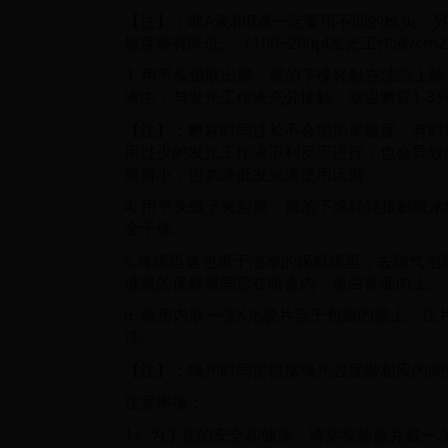
【注】：取A液和B液一定要用不同的枪头；
敏度略有降低。（100~200μl发光工作液/cm
3. 用平头镊取出膜，膜的下缘轻触在滤纸上
液中，与发光工作液充分接触。室温孵育1-3
【注】：孵育时间过长不会增加灵敏度，有时
用过少的发光工作液不利反应进行，也会导致
膜剪小，但勿降低发光液使用比例。
4. 用平头镊子夹起膜，膜的下缘轻轻接触吸
全干燥。
5.将膜迅速包裹于洁净的保鲜膜里，去除气
迹膜的保鲜膜固定在暗盒内，蛋白带面向上。
6. 暗房内取一张X光胶片至于包裹的膜上，
洗。
【注】：曝光时间需根据曝光强度做相应的调
注意事项：
1）为了您的安全和健康，请穿实验服并戴一