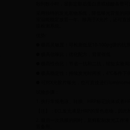
秒到数小时，显影定影后蛋白质或核酸条带可
采用独特的发光底物系统，降低曝光背景的同
室温能稳定放置一年。除用于X光片，还可直接
疫检测系统。
优势:
● 极高灵敏度：可检测低至10-100pg级的抗
● 极高信噪比：优化配方，背景很低
● 极高性价比：节省一抗和二抗，缩短实验
● 极高稳定性：持续发光时间长，4℃条件下
● 可对X光胶片曝光，也可直接进行luminom
试验步骤：
1. 执行常规电泳、转膜、HRP标记抗体或者
【注】：ECL发光液是HRP的显色底物，因
2. 最后一次洗膜的同时，新鲜配制发光工作
置备用。