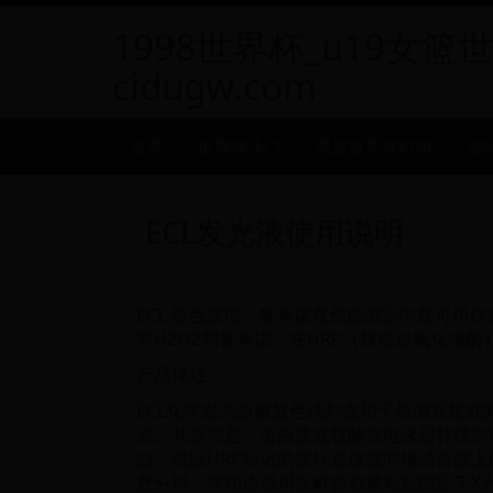
1998世界杯_u19女篮
cidugw.com
首页
世界杯冷门
男篮世界杯时间
沙
ECL发光液使用说明
ECL 显色原理：鲁米诺在免疫测定中既可用
有H2O2和鲁米诺，在HRP（辣根过氧化物
产品描述：
ECL化学发光超敏显色试剂盒用于检测直接或
原。其原理是，蛋白质或核酸在电泳后转移到
白，或以HRP标记的探针直接或间接结合膜上
数分钟，将印迹膜用保鲜膜包被粘贴固定于X