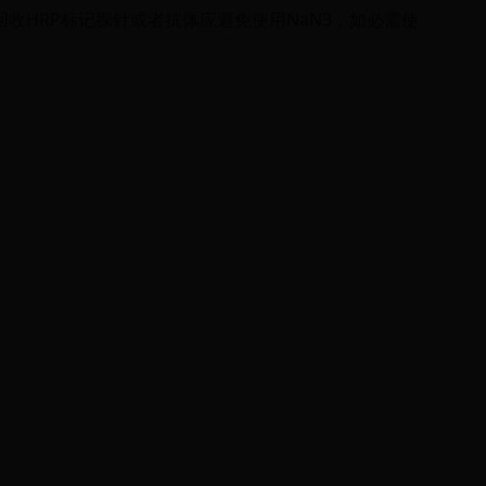
若回收HRP标记探针或者抗体应避免使用NaN3，如必需使