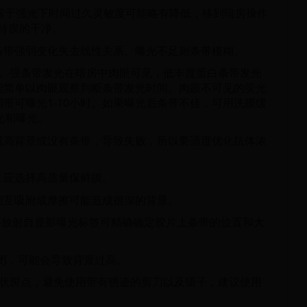
曝露于强光下时间过久灵敏度可能略有降低，移到暗房操作
持膜的干净。
条带强弱变化失去线性关系。曝光不足则条带模糊。
光。强条带发光在暗房中肉眼可见，低丰度蛋白条带发光
能简单以肉眼观察判断条带发光时间。肉眼不可见的荧光
带可曝光1-10小时。如果曝光后条带不佳，可用洗膜缓
光和曝光。
成高背景或没有条带，导致失败，所以要适度优化抗体浓
，应选择高质量保鲜膜。
相互吸附或摩擦可能造成很深的背景。
荧光-放射自显影曝光标签可精确确定胶片上条带的位置和大
封闭，可能会导致背景过高。
粒状斑点，避免使用带有锈迹的剪刀以及镊子，建议使用