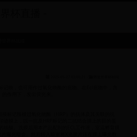
世界杯直播 -
特世界杯战绩
2025-05-27 03:06:21
-
男篮世界杯时间
作标记物，也可用作过氧化物酶的底物。在Ecl底物中，含
酶）的作用下，发出荧光来。
间接标记辣根过氧化物酶（HRP）的抗体及其关联的抗
印迹膜上，以一抗及HRP标记的二抗结合膜上的目的蛋
的核酸。洗膜后用本产品配制的ECL工作液，室温孵育膜
光片曝光暗盒。然后转入暗室将X光胶片压在膜上曝光数