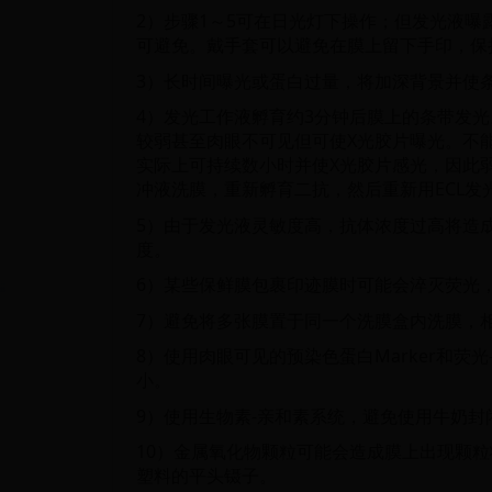
2）步骤1～5可在日光灯下操作；但发光液
可避免。戴手套可以避免在膜上留下手印，保
3）长时间曝光或蛋白过量，将加深背景并使
4）发光工作液孵育约3分钟后膜上的条带发
较弱甚至肉眼不可见但可使X光胶片曝光。不
实际上可持续数小时并使X光胶片感光，因此弱
冲液洗膜，重新孵育二抗，然后重新用ECL发
5）由于发光液灵敏度高，抗体浓度过高将造
度。
6）某些保鲜膜包裹印迹膜时可能会淬灭荧光
7）避免将多张膜置于同一个洗膜盒内洗膜，
8）使用肉眼可见的预染色蛋白Marker和
小。
9）使用生物素-亲和素系统，避免使用牛奶
10）金属氧化物颗粒可能会造成膜上出现颗
塑料的平头镊子。