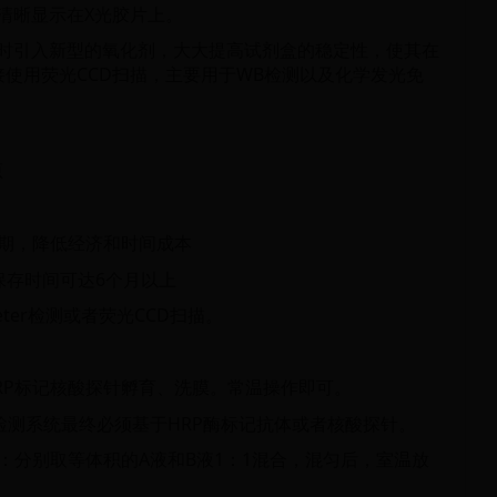
清晰显示在X光胶片上。
时引入新型的氧化剂，大大提高试剂盒的稳定性，使其在
使用荧光CCD扫描，主要用于WB检测以及化学发光免
原
周期，降低经济和时间成本
保存时间可达6个月以上
eter检测或者荧光CCD扫描。
HRP标记核酸探针孵育、洗膜。常温操作即可。
此检测系统最终必须基于HRP酶标记抗体或者核酸探针。
液：分别取等体积的A液和B液1：1混合，混匀后，室温放