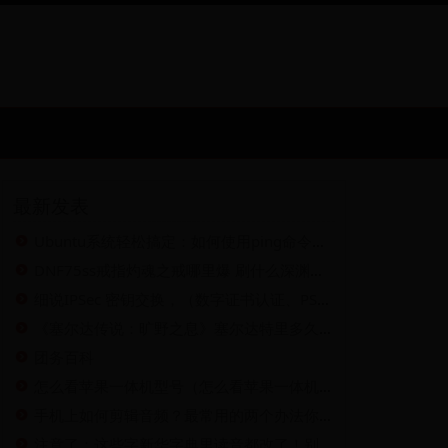
最新发表
Ubuntu系统轻松搞定：如何使用ping命令检测IP端口连通性
DNF75ss戒指灼魂之戒哪里爆 刷什么深渊爆率高
细说IPSec 密钥交换，（数字证书认证、PSK、数字信封）
《塞尔达传说：旷野之息》塞尔达特里多久刷新一次？
团务百科
怎么看苹果一体机型号（怎么看苹果一体机型号）
手机上如何剪辑音频？最常用的两个办法你知道吗？
注意了：这些字新华字典里读音都改了！别让孩子再读错了！