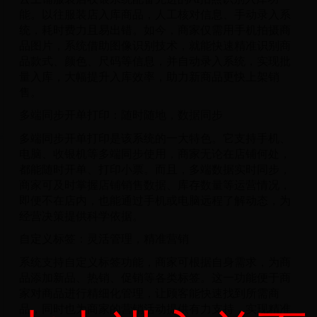
能。以往服装店入库商品，人工核对信息、手动录入系
统，耗时费力且易出错。如今，商家仅需用手机拍摄商
品图片，系统借助图像识别技术，就能快速精准识别商
品款式、颜色、尺码等信息，并自动录入系统，实现批
量入库，大幅提升入库效率，助力新商品更快上架销
售。
多端同步开单打印：随时随地，数据同步
多端同步开单打印是该系统的一大特色。它支持手机、
电脑、收银机等多端同步使用，商家无论在店铺何处，
都能随时开单、打印小票。而且，多端数据实时同步，
商家可及时掌握店铺销售数据、库存数量等运营情况，
即便不在店内，也能通过手机或电脑远程了解动态，为
经营决策提供科学依据。
自定义标签：灵活管理，精准营销
系统支持自定义标签功能，商家可根据自身需求，为商
品添加新品、热销、促销等各类标签。这一功能便于商
家对商品进行精细化管理，让顾客能快速找到所需商
品，同时也为商家的营销活动提供有力支持，实现精准