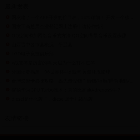
最新发表
网友建了一个APP开发的价目表，非常详细！ 开发一个移动应用程序需要多少钱几天前，我们用其他程序做了一个关于社交软件的调查。讨论的结果至少有一百万！看到100万这个...
国家工商总局企业登记网上注册申请操作指引
QQ空间添加网络音乐的方法 QQ空间背景音乐设置步骤
山西晋中各市县概况：平遥县
LGD电子竞技俱乐部
x战警琴是厉害的吗,天启为什么打不过琴
外国记者揭黑：06世界杯4场假球 黄健翔没赌球
台灣悠遊卡必睇攻略｜點先最慳錢？價錢/種類/購買地點/儲值及退還方法！
揭秘华为GPU Turbo技术：真的比高通Adreno还牛？
diesel是什么牌子，diesel属于几线品牌
友情链接