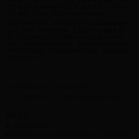
平台提供了各种各样的打字任务，如文本录入、数据清
洗、翻译、写作等，适合不同水平和兴趣的人。
通过利用碎片时间，你可以在这些平台上轻松赚取额外
收入。然而，需要注意的是，虽然这些平台都是正规
的，但是报酬可能不高，需要付出一定的努力和时间。
因此，在选择打字赚钱平台时，要根据自己的实际情况
和需求进行选择，并且要保持耐心和坚持，才能获得稳
定的额外收入。
探秘神奇的魔豆种子（了解魔豆的种类）
云手机多少钱一月？七款云手机品牌收费标准对比
最新发表
少林寺风景名胜区
正確睡姿是怎樣？3大常見睡眠姿態比較：正躺/側躺/趴睡哪個更傷身？