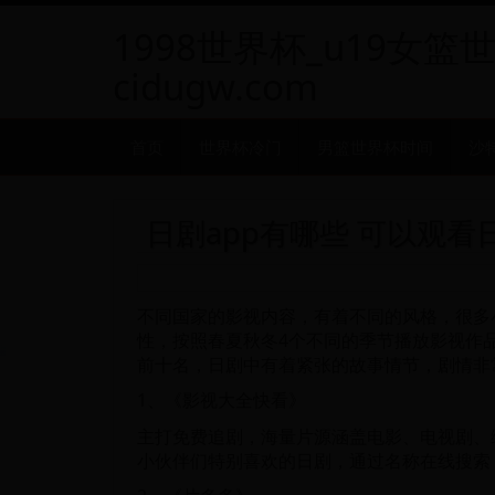
1998世界杯_u19女篮
cidugw.com
首页
世界杯冷门
男篮世界杯时间
沙
日剧app有哪些 可以观
不同国家的影视内容，有着不同的风格，很多
性，按照春夏秋冬4个不同的季节播放影视作
前十名，日剧中有着紧张的故事情节，剧情非
1、《影视大全快看》
主打免费追剧，海量片源涵盖电影、电视剧、
小伙伴们特别喜欢的日剧，通过名称在线搜索