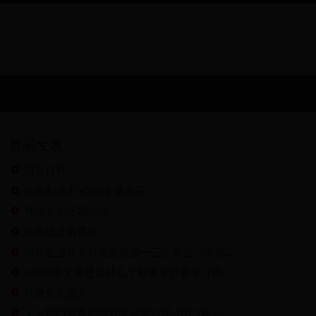
最新发表
团务百科
设置和使用 iCloud 通讯录
韩国女篮近期战绩
火的成语有哪些
娱乐圈里其实有近视眼的十三位明星，你都认识？
rabbit中文意思是什么？标准发音教学（附音标)-权威释义解析
尊贵管家服务
十大热门高返利游戏平台排行榜 2025高人气高返利手游APP推荐