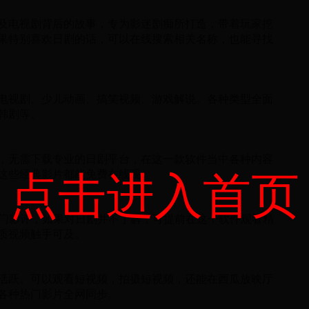
及电视剧背后的故事，专为影迷剧痴所打造，带着玩家挖
果特别喜欢日剧的话，可以在线搜索相关名称，也能寻找
电视剧、少儿动画、搞笑视频、游戏解说。各种类型全面
韩剧等。
，无需下载专业的日剧平台，在这一款软件当中各种内容
点击进入首页
这些经典影片都能免费在线观。
热门影评，如果对日剧并不了解，可提前在这个软件观看精
质视频触手可及。
活跃。可以观看短视频，拍摄短视频，还能在西瓜放映厅
各种热门影片全网同步。