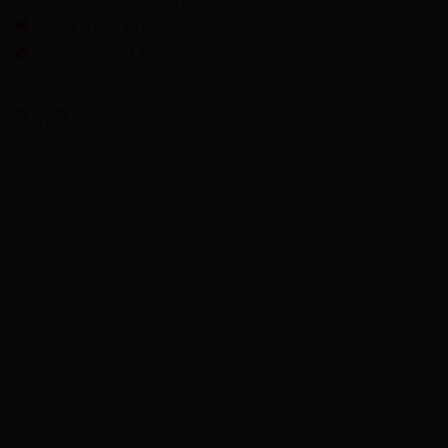
楪可怜介绍（楪）
为什么中国禁止用ins
友情链接