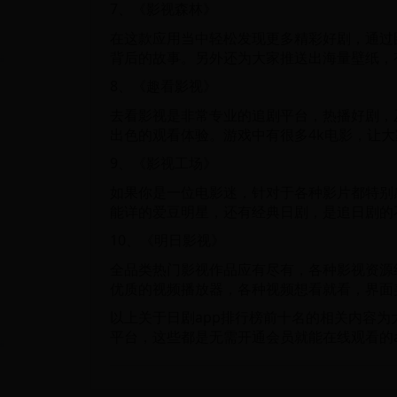
7、《影视森林》
在这款应用当中轻松发现更多精彩好剧，通过
背后的故事。另外还为大家推送出海量壁纸，
8、《趣看影视》
去看影视是非常专业的追剧平台，热播好剧，
出色的观看体验。游戏中有很多4k电影，让
9、《影视工场》
如果你是一位电影迷，针对于各种影片都特别
能详的爱豆明星，还有经典日剧，是追日剧的
10、《明日影视》
全品类热门影视作品应有尽有，各种影视资源
优质的视频播放器，各种视频想看就看，界面
以上关于日剧app排行榜前十名的相关内容
平台，这些都是无需开通会员就能在线观看的a