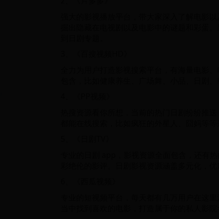
2、《片多多》
强大的影视播放平台，带大家深入了解电影以
掘出隐藏在电视剧以及电影中的谜题和彩蛋。
到日剧专题。
3、《百搜视频HD》
全力为用户打造影视搜索平台，有海量电影、
包含，比如健康养生、广场舞、小品、日剧、
4、《PP视频》
热搜资源看你所想，当前的热门日剧纷纷推送
都能在线搜索，比如疯狂的外星人、囧妈等等
5、《日剧TV》
专业的日剧 app，影视资源全面包含，还有
彩绝伦的影评。日剧影视资源涵盖多元化，优
6、《西瓜视频》
专业的短视频平台，每天都有几万用户在这里
当中找到喜欢的电影，打造属于你的私人影院