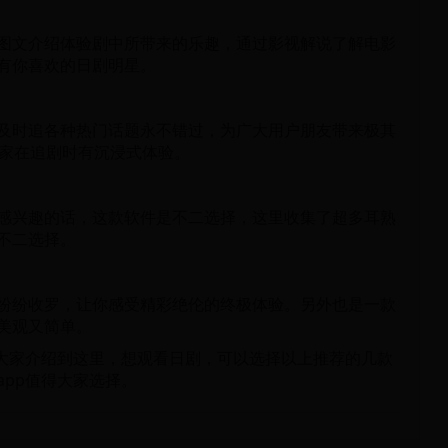
图文介绍体验剧中所带来的乐趣，通过影视解说了解电影
有你喜欢的日剧明星。
及时追各种热门话题永不错过，为广大用户朋友带来极其
大家在追剧时有沉浸式体验。
感兴趣的话，这款软件是不二选择，这里收集了超多耳熟
不二选择。
纷纷收罗，让你感受精彩绝伦的终极体验。另外也是一款
美观又简单。
为大家介绍到这里，想观看日剧，可以选择以上推荐的几款
pp值得大家选择。