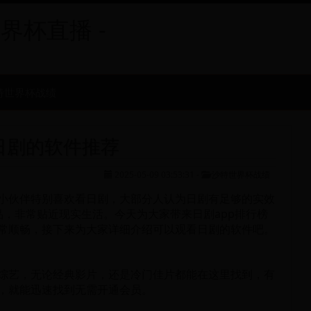
世界杯直播 -
特世界杯战绩
看日剧的软件推荐
2025-05-09 03:53:31
-
沙特世界杯战绩
小伙伴特别喜欢看日剧，大部分人认为日剧有足够的实效
品，非常贴近现实生活。今天为大家带来日剧app排行榜
常顺畅，接下来为大家详细介绍可以观看日剧的软件吧。
综艺，无论经典影片，还是冷门佳片都能在这里找到，有
，就能迅速找到无需开通会员。