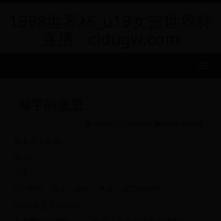
1998世界杯_u19女篮世界杯
直播 - cidugw.com
MEN
坳字的意思
2025-05-13 00:16:54
-
沙特世界杯战绩
基本词义◎ 坳
坳 ào
〈名〉
(1) (形声。从土，幼声。本义：低凹的地方)
(2) 同本义 [hollow]