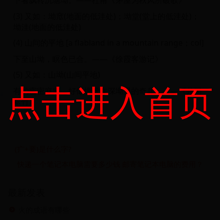
下者飘转沉塘坳。——杜甫《茅屋为秋风所破歌》
(3) 又如：坳窊(地面的低洼处)；坳堂(堂上的低洼处)；
坳洼(地面的低洼处)
(4) 山间的平地 [a flabland in a mountain range；col]
下至山坳，瞑色已合。——《徐霞客游记》
(5) 又如：山坳(山间平地)
点击进入首页
有的密密麻麻，好似埋伏在深坳里的奇兵。——《井冈
翠竹》
(疒+要)是什么字?
快递一个笔记本电脑需要多少钱 邮寄笔记本电脑的费用？
最新发表
火的成语有哪些