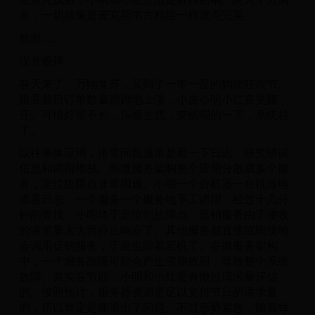
意，一切就像是麦克斯韦方程组一样漂亮完美。
然而……
没有银弹
春天来了，万物复苏，又到了一年一度的购物狂欢节。
眼看着日订单数量蹭蹭地上涨，小皮小明小红喜笑颜
开。可惜好景不长，乐极生悲，突然嘣的一下，系统挂
了。
以往单体应用，排查问题通常是看一下日志，研究错误
信息和调用堆栈。而微服务架构整个应用分散成多个服
务，定位故障点非常困难。小明一个台机器一台机器地
查看日志，一个服务一个服务地手工调用。经过十几分
钟的查找，小明终于定位到故障点：促销服务由于接收
的请求量太大而停止响应了。其他服务都直接或间接地
会调用促销服务，于是也跟着宕机了。在微服务架构
中，一个服务故障可能会产生雪崩效用，导致整个系统
故障。其实在节前，小明和小红是有做过请求量评估
的。按照预计，服务器资源是足以支持节日的请求量
的，所以肯定是哪里出了问题。不过形势紧急，随着每