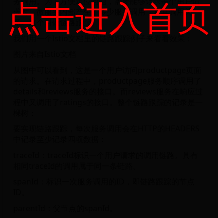
点击进入首页
务调用。为了方便定位问题，需要能够记录每个用户请
求时，微服务内部产生了多少服务调用，及其调用关
系。这个叫做链路跟踪。
我们用一个Istio文档里的链路跟踪例子来看看效果：
图片来自Istio文档
从图中可以看到，这是一个用户访问productpage页面
的请求。在请求过程中，productpage服务顺序调用了
details和reviews服务的接口。而reviews服务在响应过
程中又调用了ratings的接口。整个链路跟踪的记录是一
棵树：
要实现链路跟踪，每次服务调用会在HTTP的HEADERS
中记录至少记录四项数据：
traceId：traceId标识一个用户请求的调用链路。具有
相同traceId的调用属于同一条链路。
spanId：标识一次服务调用的ID，即链路跟踪的节点
ID。
parentId：父节点的spanId。