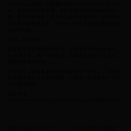
Sevice Mesh相比于微服务框架的优点在于它不侵入代
码，升级和维护更方便。它经常被诟病的则是性能问
题。即使回环网络不会产生实际的网络请求，但仍然有
内存拷贝的额外成本。另外有一些集中式的流量处理也
会影响性能。
结束、也是开始
微服务不是架构演变的终点。往细走还有Serverless、
FaaS等方向。另一方面也有人在唱合久必分分久必合，
重新发现单体架构……
不管怎样，微服务架构的改造暂时告一段落了。小明满
足地摸了摸日益光滑的脑袋，打算这个周末休息一下约
小红喝杯咖啡。
原文地址：
https://www.cnblogs.com/skabyy/p/11396571.html
索爱/SOAIY品牌涉及行业
为什么有些词难以翻译？