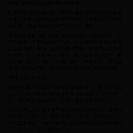
还得盯到第二天白天的用户高峰期……
团队出现推诿扯皮现象。关于一些公用的功能应该建设
在哪个应用上的问题常常要争论很久，最后要么干脆各
做各的，或者随便放个地方但是都不维护。
尽管有着诸多问题，但也不能否认这一阶段的成果：快
速地根据业务变化建设了系统。不过紧迫且繁重的任务
容易使人陷入局部、短浅的思维方式，从而做出妥协式
的决策。在这种架构中，每个人都只关注在自己的一亩
三分地，缺乏全局的、长远的设计。长此以往，系统建
设将会越来越困难，甚至陷入不断推翻、重建的循环。
是时候做出改变了
幸好小明和小红是有追求有理想的好青年。意识到问题
后，小明和小红从琐碎的业务需求中腾出了一部分精
力，开始梳理整体架构，针对问题准备着手改造。
要做改造，首先你需要有足够的精力和资源。如果你的
需求方（业务人员、项目经理、上司等）很强势地一心
追求需求进度，以致于你无法挪出额外的精力和资源的
话，那么你可能无法做任何事……