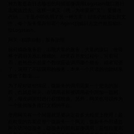
种方案是在日志输出的时候直接调用Logstash接口将日
志发送过去。这样一来又（咦，为啥要用“又”）要修改
代码……于是小明选用了另一种方案：日志仍然输出到文
件，每个服务里再部署个Agent扫描日志文件然后输出
给Logstash。
网关 - 权限控制，服务治理
拆分成微服务后，出现大量的服务，大量的接口，使得
整个调用关系乱糟糟的。经常在开发过程中，写着写
着，忽然想不起某个数据应该调用哪个服务。或者写歪
了，调用了不该调用的服务，本来一个只读的功能结果
修改了数据……
为了应对这些情况，微服务的调用需要一个把关的东
西，也就是网关。在调用者和被调用者中间加一层网
关，每次调用时进行权限校验。另外，网关也可以作为
一个提供服务接口文档的平台。
使用网关有一个问题就是要决定在多大粒度上使用：最
粗粒度的方案是整个微服务一个网关，微服务外部通过
网关访问微服务，微服务内部则直接调用；最细粒度则