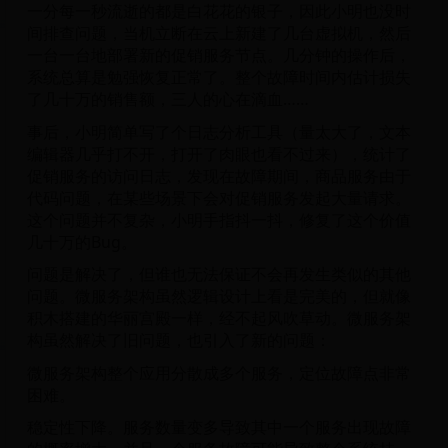
一分每一秒流逝的都是白花花的银子，因此小明也没时
间排查问题，当机立断在云上新建了几台虚拟机，然后
一台一台地部署新的促销服务节点。几分钟的操作后，
系统总算是勉强恢复正常了。整个故障时间内估计损失
了几十万的销售额，三人的心在滴血……
事后，小明简单写了个日志分析工具（量太大了，文本
编辑器几乎打不开，打开了肉眼也看不过来），统计了
促销服务的访问日志，发现在故障期间，商品服务由于
代码问题，在某些场景下会对促销服务发起大量请求。
这个问题并不复杂，小明手指抖一抖，修复了这个价值
几十万的Bug。
问题是解决了，但谁也无法保证不会再发生类似的其他
问题。微服务架构虽然逻辑设计上看是完美的，但就像
积木搭建的华丽宫殿一样，经不起风吹草动。微服务架
构虽然解决了旧问题，也引入了新的问题：
微服务架构整个应用分散成多个服务，定位故障点非常
困难。
稳定性下降。服务数量变多导致其中一个服务出现故障