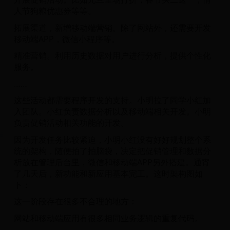
人节狗粮优惠券等等。
拓展渠道，新增移动端营销。除了网站外，还需要开发
移动端APP，微信小程序等。
精准营销。利用历史数据对用户进行分析，提供个性化
服务。
……
这些活动都需要程序开发的支持。小明拉了同学小红加
入团队。小红负责数据分析以及移动端相关开发。小明
负责促销活动相关功能的开发。
因为开发任务比较紧迫，小明小红没有好好规划整个系
统的架构，随便拍了拍脑袋，决定把促销管理和数据分
析放在管理后台里，微信和移动端APP另外搭建。通宵
了几天后，新功能和新应用基本完工。这时架构图如
下：
这一阶段存在很多不合理的地方：
网站和移动端应用有很多相同业务逻辑的重复代码。