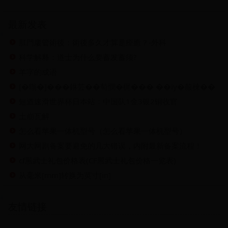
最新发表
肛門廔管術後：術後多久才算是痊癒？-外科
科学解释：道士为什么要蓄发蓄须?
羊字的成语
[�嗡�]���銝芸��萄憫�梶��� ��iy�菔楝��
短道速滑世界杯日本站：中国队1金3银2铜收官
土崩瓦解
怎么看苹果一体机型号（怎么看苹果一体机型号）
网大网剧备案要避免的几大错误，内附最新备案流程！
cf黑武士礼包价格表(CF黑武士礼包价格一览表)
从毫米[mm]转换为英寸[in]
友情链接