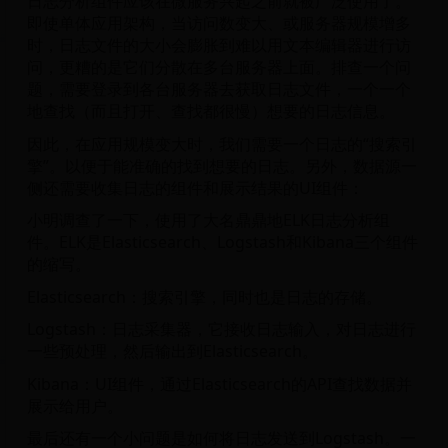
日志分析组件应该在微服务兴起之前就被广泛使用了。
即使单体应用架构，当访问数变大、或服务器规模增多
时，日志文件的大小会膨胀到难以用文本编辑器进行访
问，更糟的是它们分散在多台服务器上面。排查一个问
题，需要登录到各台服务器去获取日志文件，一个一个
地查找（而且打开、查找都很慢）想要的日志信息。
因此，在应用规模变大时，我们需要一个日志的“搜索引
擎”。以便于能准确的找到想要的日志。另外，数据源一
侧还需要收集日志的组件和展示结果的UI组件：
小明调查了一下，使用了大名鼎鼎地ELK日志分析组
件。ELK是Elasticsearch、Logstash和Kibana三个组件
的缩写。
Elasticsearch：搜索引擎，同时也是日志的存储。
Logstash：日志采集器，它接收日志输入，对日志进行
一些预处理，然后输出到Elasticsearch。
Kibana：UI组件，通过Elasticsearch的API查找数据并
展示给用户。
最后还有一个小问题是如何将日志发送到Logstash。一