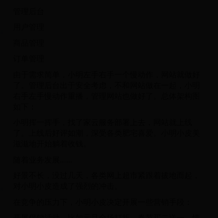
管理后台
用户管理
商品管理
订单管理
由于需求简单，小明左手右手一个慢动作，网站就做好
了。管理后台出于安全考虑，不和网站做在一起，小明
右手左手慢动作重播，管理网站也做好了。总体架构图
如下：
小明挥一挥手，找了家云服务部署上去，网站就上线
了。上线后好评如潮，深受各类肥宅喜爱。小明小皮美
滋滋地开始躺着收钱。
随着业务发展……
好景不长，没过几天，各类网上超市紧跟着拔地而起，
对小明小皮造成了强烈的冲击。
在竞争的压力下，小明小皮决定开展一些营销手段：
开展促销活动。比如元旦全场打折，春节买二送一，情