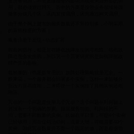
是所有调用，不管是微服务内部调用或者来自外部的调
用，都必须通过网关。折中的方案是按照业务领域将微
服务分成几个区，区内直接调用，区间通过网关调用。
由于整个网上超市的服务数量还不算特别多，小明采用
的最粗粒度的方案：
服务注册于发现 - 动态扩容
前面的组件，都是旨在降低故障发生的可能性。然而故
障总是会发生的，所以另一个需要研究的是如何降低故
障产生的影响。
最粗暴的（也是最常用的）故障处理策略就是冗余。一
般来说，一个服务都会部署多个实例，这样一来能够分
担压力提高性能，二来即使一个实例挂了其他实例还能
响应。
冗余的一个问题是使用几个冗余？这个问题在时间轴上
并没有一个切确的答案。根据服务功能、时间段的不
同，需要不同数量的实例。比如在平日里，可能4个实例
已经够用；而在促销活动时，流量大增，可能需要40个
实例。因此冗余数量并不是一个固定的值，而是根据需