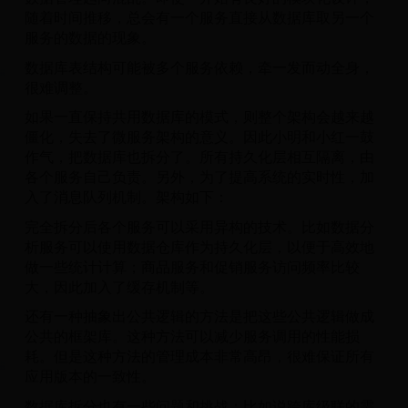
随着时间推移，总会有一个服务直接从数据库取另一个
服务的数据的现象。
数据库表结构可能被多个服务依赖，牵一发而动全身，
很难调整。
如果一直保持共用数据库的模式，则整个架构会越来越
僵化，失去了微服务架构的意义。因此小明和小红一鼓
作气，把数据库也拆分了。所有持久化层相互隔离，由
各个服务自己负责。另外，为了提高系统的实时性，加
入了消息队列机制。架构如下：
完全拆分后各个服务可以采用异构的技术。比如数据分
析服务可以使用数据仓库作为持久化层，以便于高效地
做一些统计计算；商品服务和促销服务访问频率比较
大，因此加入了缓存机制等。
还有一种抽象出公共逻辑的方法是把这些公共逻辑做成
公共的框架库。这种方法可以减少服务调用的性能损
耗。但是这种方法的管理成本非常高昂，很难保证所有
应用版本的一致性。
数据库拆分也有一些问题和挑战：比如说跨库级联的需