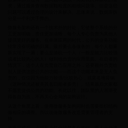
求，通过服务查询数据颗粒度的粗细问题等。但是这些
问题可以通过合理的设计来解决。总体来说，数据库拆
分是一个利大于弊的。
微服务架构还有一个技术外的好处，它使整个系统的分
工更加明确，责任更加清晰，每个人专心负责为其他人
提供更好的服务。在单体应用的时代，公共的业务功能
经常没有明确的归属。最后要么各做各的，每个人都重
新实现了一遍；要么是随机一个人（一般是能力比较强
或者比较热心的人）做到他负责的应用里面。在后者的
情况下，这个人在负责自己应用之外，还要额外负责给
别人提供这些公共的功能——而这个功能本来是无人负
责的，仅仅因为他能力较强/比较热心，就莫名地背锅
（这种情况还被美其名曰能者多劳）。结果最后大家都
不愿意提供公共的功能。长此以往，团队里的人渐渐变
得各自为政，不再关心全局的架构设计。
从这个角度上看，使用微服务架构同时也需要组织结构
做相应的调整。所以说做微服务改造需要管理者的支
持。
改造完成后，小明和小红分清楚各自的锅。两人十分满