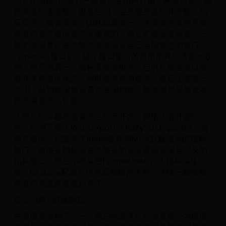
同。比如Redis缓存一般监控占用内存值、网络流量，数
据库监控连接数、磁盘空间，业务服务监控并发数、响
应延迟、错误率等。因此如果做一个大而全的监控系统
来监控各个组件是不大现实的，而且扩展性会很差。一
般的做法是让各个组件提供报告自己当前状态的接口
（metrics接口），这个接口输出的数据格式应该是一致
的。然后部署一个指标采集器组件，定时从这些接口获
取并保持组件状态，同时提供查询服务。最后还需要一
个UI，从指标采集器查询各项指标，绘制监控界面或者
根据阈值发出告警。
大部分组件都不需要自己动手开发，网络上有开源组
件。小明下载了RedisExporter和MySQLExporter，这
两个组件分别提供了Redis缓存和MySQL数据库的指标
接口。微服务则根据各个服务的业务逻辑实现自定义的
指标接口。然后小明采用Prometheus作为指标采集
器，Grafana配置监控界面和邮件告警。这样一套微服
务监控系统就搭建起来了：
定位问题 - 链路跟踪
在微服务架构下，一个用户的请求往往涉及多个内部服