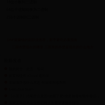
16位小数到二进制
64位十进制转换为二进制
255十进制到二进制
DNF最赚钱的副职业推荐，新手避坑必看指南
三国赤壁现在的哪里 三国里的赤壁是现在的什么地方
最新发表
频的拼音、意思、组词
设置和使用 iCloud 通讯录
全国漫游包什么意思 全国漫游地查询
Executive Team
《小王子》结尾什么意思?他死了麽?他是被毒蛇咬中毒还是渴
国家工商总局企业登记网上注册申请操作指引