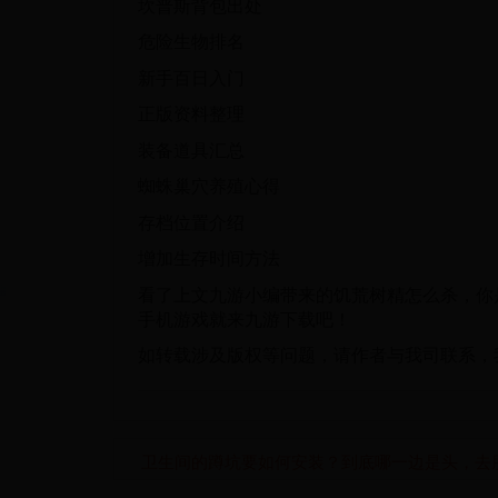
坎普斯背包出处
危险生物排名
新手百日入门
正版资料整理
装备道具汇总
蜘蛛巢穴养殖心得
存档位置介绍
增加生存时间方法
看了上文九游小编带来的饥荒树精怎么杀，你
手机游戏就来九游下载吧！
如转载涉及版权等问题，请作者与我司联系，
卫生间的蹲坑要如何安装？到底哪一边是头，去