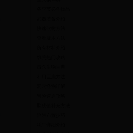
各季节必备物品
武器装备介绍
快速砍树方法
查看版本方法
所有材料介绍
饥荒热门攻略
击杀生物宝典
利用巨鹿方法
洞穴怪物详解
冒险速通攻略
脑残值补充方法
陷阱布置技巧
牦牛详细介绍