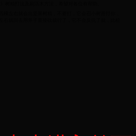
饥荒》树精打法及刷活木方法，希望对各位有帮助。
四棵左右就会出坚果树精，不要打，它会召小树苗打你，
左右就回去用斧子直接砍就行了，它不会反抗了就，比松