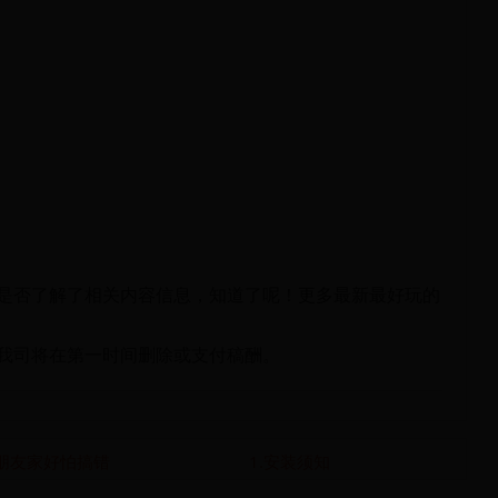
是否了解了相关内容信息，知道了呢！更多最新最好玩的
我司将在第一时间删除或支付稿酬。
朋友家好怕搞错
1.安装须知