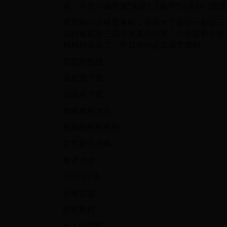
杀，今天小编带来“冰雨T_T殇芊”分享的《
首先种一片橡坚果树，等长大了就砍一般砍三
这时候跑出三四个屏幕的距离，心里默数十秒
树精好弄多了，而且有的还出噩梦燃料
饥荒联机版
最新版下载
全版本下载
攻略教程大全
最新版联机教程
饥荒新手攻略
食谱大全
BOSS打法
安家位置
联机教程
全人物详解