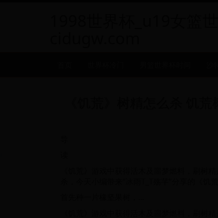
1998世界杯_u19女篮
cidugw.com
首页
世界杯冷门
男篮世界杯时间
沙
《饥荒》树精怎么杀 饥荒
导
读
《饥荒》游戏中获得活木及噩梦燃料，刷树精
杀，今天小编带来“冰雨T_T殇芊”分享的《
首先种一片橡坚果树，...
《饥荒》游戏中获得活木及噩梦燃料，刷树精