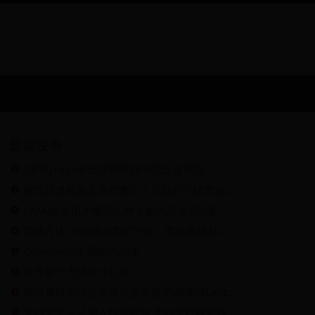
最新发表
[排球]1981年女排世界杯中国女排夺冠
硬盘坏道检测工具有哪些？几款好用硬盘坏道检测工具推荐
LAMI徕米电子烟怎么样？多产品评测分析
营收占比1%却造成数亿亏损，慧聪集团栽在了互联网小贷上
Colourpop是哪国的品牌
世界最小大洲是什么洲
枪战英雄为什么不显示服务器,枪战英雄Unity3D插件安装常见问题说明
支付宝怎么让别人给你转钱 支付宝转账教程