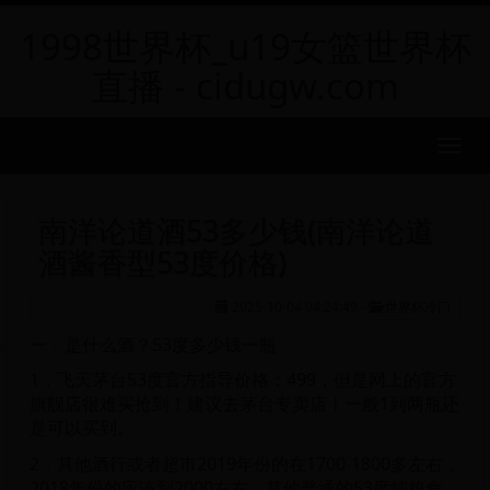
1998世界杯_u19女篮世界杯
直播 - cidugw.com
MEN
南洋论道酒53多少钱(南洋论道
酒酱香型53度价格)
2025-10-04 04:24:49
-
世界杯冷门
一．是什么酒？53度多少钱一瓶
1．飞天茅台53度官方指导价格：499，但是网上的官方
旗舰店很难买抢到！建议去茅台专卖店！一般1到两瓶还
是可以买到。
2．其他酒行或者超市2019年份的在1700-1800多左右，
2018年份的应该到2000左右。其他普通的53度纯粮食，