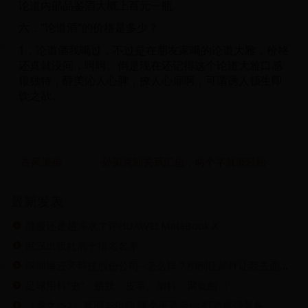
论道内部品鉴酒大概上百元一瓶
六．“论道酒”的价格是多少？
1．论道酒我喝过，不过是在朋友家喝的论道大雅，价格
还真就没问，呵呵。倒是现在还记得这个论道大雅口感
很独特，醇美沁人心脾，撩人心扉啊，可谓诱人顿生即
饮之欲。
古风漫画
孙策克制关系汇总，两个字就能轻松
最新发表
颠覆还是趟浑水？评HUAWEI MateBook X
武汉出版社前十排名名单
深圳海云天科技股份公司--怎么样？刚刚让邮件让我去面试。。但我目前又在职
足球用料“史”：膀胱、皮革、塑料、聚氨酯 ！
《龙之谷2》魔羽与狙翎 哪个更适合你 打造最强装备