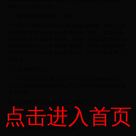
价格在100-300之间。
二．各位朋友这酒价格，53度
53°封坛十五年汾酒475ml 市场的参考价格：99元， 紫
砂汾酒53度475ml 市场的参考价格：18元， 蓝瓷汾酒
53度475ml 市场的参考价格：360元 汾酒集团 老酒坊优
质原浆53度475ml 市场的参考价格：310元 瓷瓶特制杏
花村酒53度475ml 市场的参考价格；68元 价格来源：京
东商城
三．论道酒是什么？
1．泸州老窖集团下属企业有一个 论道酒业销售有限公
司 武汉论道酒业饮品有限公司目前经营法国和新西兰优
质葡萄酒。
四．53度的蓝瓶周道酒多少钱一瓶？
点击进入首页
53度的蓝瓶周道酒市场零售价格约为人民币118元每
瓶。
五．论道内部品鉴酒多少钱一瓶？