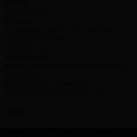
最新发表
linux安装zbox命令
守序的解釋
【网贷平台推荐】哪个平台好下款？这些平台值得一看！（2024最新）
微信收藏的文件保存在哪里
德国伊顿(ETON)介绍
韩国女篮近期战绩
�𦒘��斗鱏敼潭糓��香餈䀹糓��香嚗屸掉銝箔�銋����香
秘鲁国家足球队
diesel是什么牌子，diesel属于几线品牌
龙之谷手游新区时间表 每天几点钟会开一个新区
友情链接
Copyright © 2022 1998世界杯_u19女篮世界杯直播 - cidugw.com All