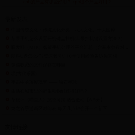
cpb的产品有哪些好用？ cpb哪个产品好用？
最新发表
中国传统文化：传统文化分类、八大文化、十大国粹
苹果手机怎么设置开机键盘挂机(苹果挂机键设置方法？)
联发科（MTK）智能手机处理器平台汇总（含基本参数对比）一览
朗科U盘怎么样?资深老司机10年使用经验告诉你真相
微信收藏的文件保存在哪里
埙(古代乐器)
宇宙中的璀璨瑰宝 —— 钻石星球
生活在城市里的野生动物们过得好吗？
草根评《喵星人》憨态可掬 适合低幼【6.5分】
龙之谷手游新区时间表 每天几点钟会开一个新区
友情链接