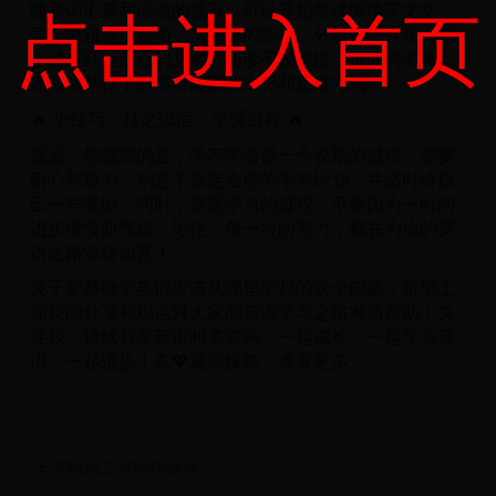
点击进入首页
随着词汇量和语法的提升，可以开始尝试阅读英文文
章、书籍甚至新闻。从简单的绘本、分级读物开始，逐
步过渡到更复杂的文本。阅读不仅能提升你的词汇量，
还能帮助你了解英语国家的文化和思维方式。
🔥 小技巧：持之以恒，享受过程 🔥
最后，想强调的是，学习英语是一个长期的过程，需要
耐心和毅力。别忘了设定合理的学习计划，并适时给自
己一些奖励。同时，享受学习的过程，不要因为一时的
进步缓慢而气馁。记住，每一次的努力，都在为你的英
语之路添砖加瓦！
关于零基础学英语应该从哪里学起的这个问题，希望上
面我的分享和观点对大家的英语学习之路有所帮助！关
注我，持续分享英语相关资讯，一起成长，一起学习英
语，一起进步！💪💖返回搜狐，查看更多
十进制到二进制转换器