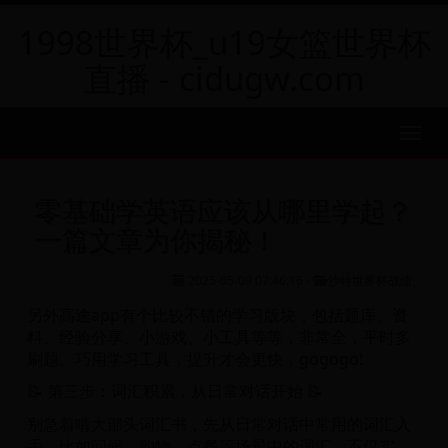
1998世界杯_u19女篮世界杯
直播 - cidugw.com
MEN
零基础学英语应该从哪里学起？
一篇文章为你揭秘！
2025-05-09 07:46:16
-
沙特世界杯战绩
另外高途app有个比较不错的学习版块，包括题库、资
料、经验分享、小游戏、小工具等等，非常全，平时多
刷题、巧用学习工具，提升才会更快，gogogo!
📝 第三步：词汇积累，从日常对话开始 📝
别急着啃大部头词汇书，先从日常对话中常用的词汇入
手。比如问候、购物、点餐等场景中的词汇，不仅实