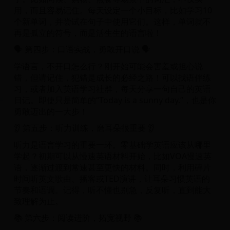
用，而且容易记住。每天设定一个小目标，比如学习10
个新单词，并尝试在句子中使用它们。这样，单词就不
再是孤立的符号，而是活生生的语言啦！
🗣️ 第四步：口语实战，勇敢开口说 🗣️
学语言，不开口怎么行？刚开始可能会害羞或担心说
错，但请记住，犯错是成长的必经之路！可以找语伴练
习，或者加入英语学习社群，每天分享一句自己的英语
日记。即使只是简单的“Today is a sunny day.”，也是你
勇敢迈出的一大步！
👂 第五步：听力训练，磨耳朵很重要 👂
听力是语言学习的重要一环。零基础学英语应该从哪里
学起？初期可以从慢速英语材料开始，比如VOA慢速英
语，逐渐过渡到常速甚至更快的材料。同时，利用碎片
时间听英文歌曲、播客或TED演讲，让耳朵习惯英语的
节奏和语调。记得，听不懂也别急，反复听，直到能大
致理解为止。
📚 第六步：阅读进阶，拓宽视野 📚