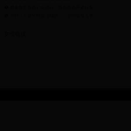
魔兽世界盗贼幻化排行，纯黑肃杀风更好看
为什么三星的销量全球第一，在中国却几乎无人问津？
友情链接