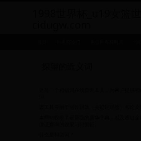
1998世界杯_u19女篮
cidugw.com
首页
世界杯冷门
男篮世界杯时间
沙
探望的近义词
这是一个相似词在线查询工具，为用户提供相
词。
该工具常用于写作辅助（关键词联想）和论文
本网站收录了最新版的新华字典，以及通过全
保证查询的效果与时俱进。
什么是相似词？