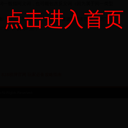
词一般指同义词，也可能包含反义词（因为属于同一类型
点击进入首页
“开心”和“高兴”、“谦虚”和“谦逊”、“满意”和“欣慰”。
假”，“美”和“丑”。
828棋牌官网 玩家必备攻略指南
l Rights Reserved.