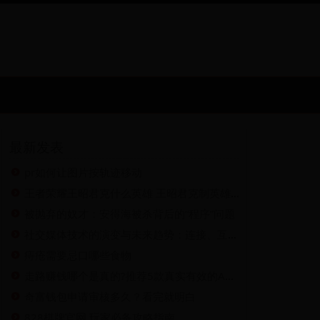
最新发表
pr如何让图片按轨迹移动
王者荣耀王昭君克什么英雄 王昭君克制英雄介绍
被抛弃的奴才：安得海被杀背后的“程序”问题
社交媒体技术的演变与未来趋势：连接、互动与创新的全新视角
痔疮需要忌口哪些食物
走路赚钱哪个是真的?推荐5款真实有效的APP，让你边走边赚!
奇富钱包申请审核多久？看完就明白
828棋牌官网 玩家必备攻略指南