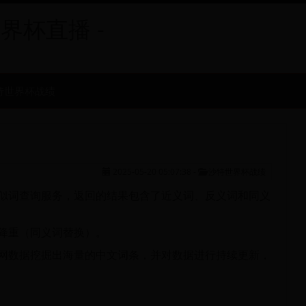
世界杯直播 -
特世界杯战绩
2025-05-20 05:07:38
-
沙特世界杯战绩
似词查询服务，返回的结果包含了近义词、反义词和同义
降重（同义词替换）。
网数据挖掘出海量的中文词条，并对数据进行持续更新，