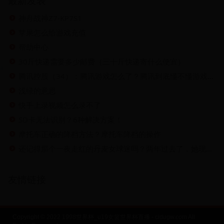
最新发表
神舟战神Z7-KP7S1
苹果怎么给游戏充值
帮助中心
30斤快递需要多少邮费（三十斤快递寄什么便宜）
腾讯控股（34）：腾讯游戏怎么了？腾讯到底懂不懂游戏？ 下面几个问题，你心中已有答案了吗？ 腾讯 是当今世界最大的游戏公司，但为何很多人说它是互联网公司，而不是游戏公司呢？除了...
浅绿的意思
快手上录视频怎么录不了
SD卡无法识别？6种解决方案！
摩托车正确的降档方法？摩托车降档的操作
还记得那个一夜走红的丹麦女球迷吗？两年过去了，她现在过得怎么样
友情链接
Copyright © 2022 1998世界杯_u19女篮世界杯直播 - cidugw.com All