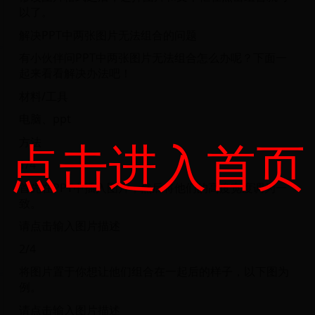
以了。
解决PPT中两张图片无法组合的问题
有小伙伴问PPT中两张图片无法组合怎么办呢？下面一
起来看看解决办法吧！
材料/工具
电脑、ppt
点击进入首页
方法
1/4
首先在PPT中插入图片，然后将他们的高度宽度调为一
致。
请点击输入图片描述
2/4
将图片置于你想让他们组合在一起后的样子，以下图为
例。
请点击输入图片描述