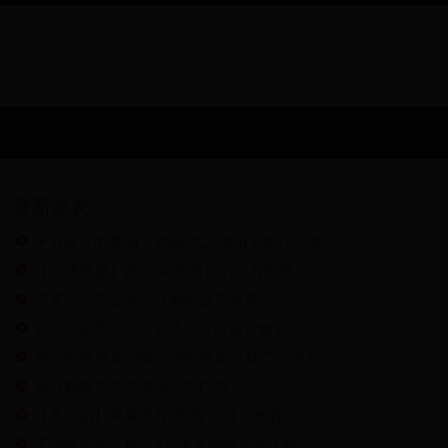
最新发表
十首最火的重阳节歌曲 九九重阳节唱什么歌 重阳节儿歌大全→MAIGOO生活榜
【英雄联盟】盘点uzi获得过的所有荣誉
京东小号怎么弄？注册的技巧推荐
自慰「該用左手or右手」？許藍方解答 3動作害射不出
周莹给慈禧多少钱，周莹有多少财产（清末女首富周莹结识慈禧后）?
如何删除文档中多余的空白页？
【教学贴】苹果账号“充值”的最全教程！
正確睡姿是怎樣？3大常見睡眠姿態比較：正躺/側躺/趴睡哪個更傷身？