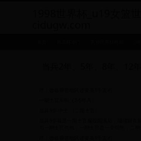
1998世界杯_u19女篮
cidugw.com
首页
世界杯冷门
男篮世界杯时间
沙
当兵2年、5年、8年、12
注：边远艰苦地区还要高1千左右
一期士官军衔（3-5年兵）
当兵8年 中士 （二期士官）
当兵8年就是一期士官服役期满后，继续留在部
与一期士官类似，一期士官是一个细拐，二期
注：边远艰苦地区还要高1千左右