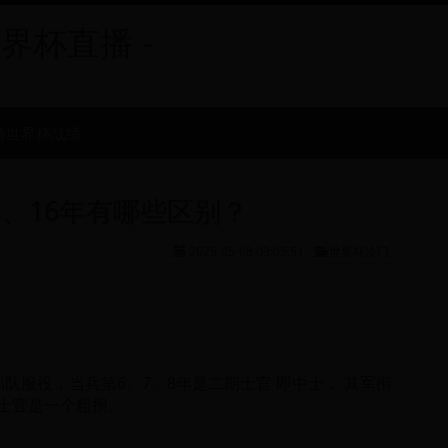
世界杯直播 -
特世界杯战绩
年、16年有哪些区别？
2025-05-08 03:05:51
-
世界杯冷门
队服役，当兵第6、7、8年是二期士官 即中士， 其军衔
士官是一个粗拐。